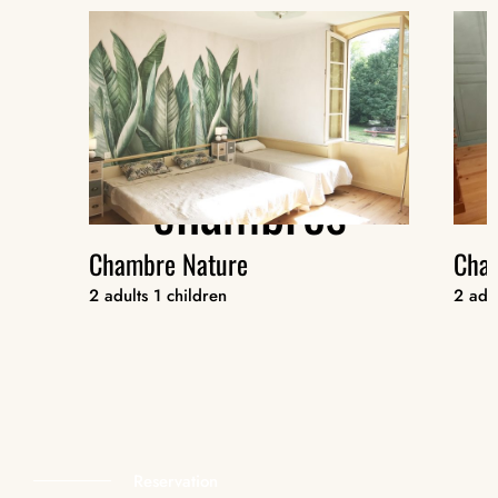
Les
autres
chambres
Chambre Nature
Cha
from
€
0
2 adults
1 children
2 adul
Reservation